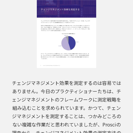
チェンジマネジメント効果を測定するのは容易では
ありません。今日のプラクティショナーたちは、チ
ェンジマネジメントのフレームワークに測定戦略を
組み込むことを求められています。かつて、チェン
ジマネジメントを測定することは、つかみどころの
ない複雑な作業だと思われていましたが、Prosciの
調査から、チェンジマネジメント効果の測定方法の