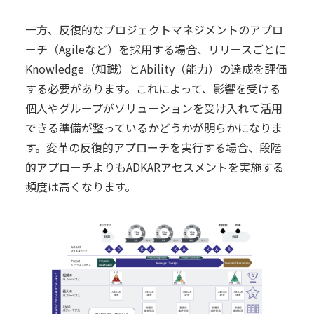
一方、反復的なプロジェクトマネジメントのアプロ
ーチ（Agileなど）を採用する場合、リリースごとに
Knowledge（知識）とAbility（能力）の達成を評価
する必要があります。これによって、影響を受ける
個人やグループがソリューションを受け入れて活用
できる準備が整っているかどうかが明らかになりま
す。変革の反復的アプローチを実行する場合、段階
的アプローチよりもADKARアセスメントを実施する
頻度は高くなります。