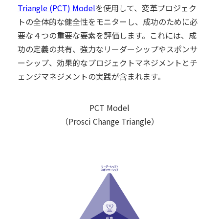
Triangle (PCT) Model
を使用して、変革プロジェク
トの全体的な健全性をモニターし、成功のために必
要な４つの重要な要素を評価します。これには、成
功の定義の共有、強力なリーダーシップやスポンサ
ーシップ、効果的なプロジェクトマネジメントとチ
ェンジマネジメントの実践が含まれます。
PCT Model
（Prosci Change Triangle）