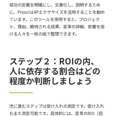
成功の定義を明確にし、文書化し、説明するため
に、Prosciは4Pエクササイズを活用することを勧め
ています。このツールを使用すると、プロジェク
ト、理由、期待される成果、変革の詳細、影響を受
ける人々を一枚の紙で整理できます。
ステップ２：ROIの内、
人に依存する割合はどの
程度か判断しましょう
次に進むステップは受け入れの測定です。受け入れ
もまた測定可能です。具体的には、変革のROI（投