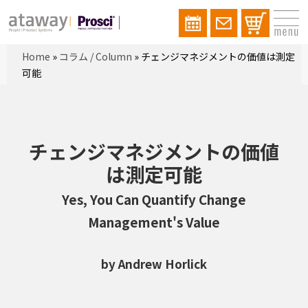
Home
»
コラム / Column
»
チェンジマネジメントの価値は測定
可能
チェンジマネジメントの価値
は測定可能
Yes, You Can Quantify Change
Management's Value
by Andrew Horlick