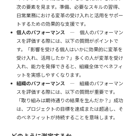
次の要素を見ます。準備、必要なスキルの習得、
日常業務における変革の受け入れと活用をサポー
トするための効果的な支援です。
個人のパフォーマンス
— 個人のパフォーマン
スを評価する際には、以下の質問がポイントで
す。「影響を受ける個人はいかに効果的に変革を
受け入れ、活用したか？」多くの人が変革を受け
入れ、能力を発揮できると、組織全体でベネフィ
ットを実感しやすくなります。
組織のパフォーマンス
— 組織のパフォーマン
スを評価する際には、以下の質問が重要です。
「取り組みは期待通りの結果を生んだか？」成功
は、プロジェクトの目標を達成または超過し、そ
のベネフィットが持続することを意味します。
どのように測定するか