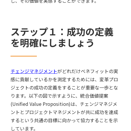
し、その価値を実感することができます。
ステップ１：成功の定義
を明確にしましょう
チェンジマネジメント
がどれだけベネフィットの実
感に貢献しているかを測定するためには、変革プロ
ジェクトの成功の定義をすることが重要な一歩とな
ります。以下の図で示すように、統合価値提案
(Unified Value Proposition)は、チェンジマネジメ
ントとプロジェクトマネジメントが共に成功を達成
するという共通の目標に向かって協力することを示
しています。