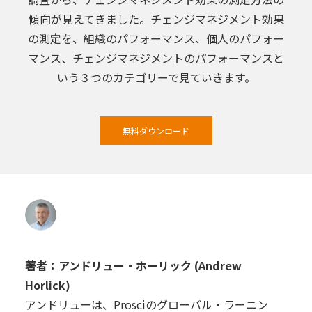
傾向が見えてきました。チェンジマネジメント効果
の測定を、組織のパフォーマンス、個人のパフォー
マンス、チェンジマネジメントのパフォーマンスと
いう３つのカテゴリーで見ていきます。
無料ダウンロード
著者：アンドリュー・ホーリック (Andrew
Horlick)
アンドリューは、Prosciのグローバル・ラーニン