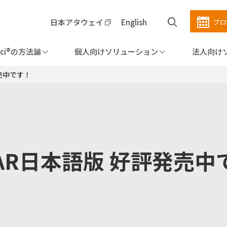
日本アタウェイ
English
プ
i®の方法論
個人向けソリューション
法人向け
発売中です！
KAR日本語版 好評発売中