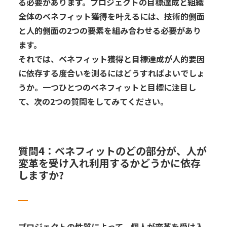
る
必要があります。
プロジェクトの
目標達成と組織
全体のベネフィット獲得を叶えるには、技術的側面
と人的側面の
2
つの要素を組み合わせる
必要があり
ます。
それでは、ベネフィット獲得と目標
達成が人的要因
に依存
する度合い
を測るにはどうすればよいでしょ
うか。一つひとつのベネフィットと目標に注目し
て、次の
2
つの質問をしてみてください。
質問
4
：
ベネフィットのどの部分
が、人が
変革
を受け入れ
利用するかどうかに依存
しますか
?
プロジェ
ク
ト
の性質
によって
、
個人が
変革
を受け入