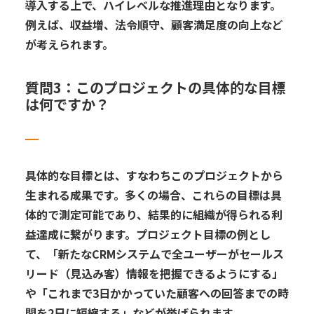
導入
する上で
、
ハイレベル
な
推進理由となります。
例えば、
収益増、法令順守、顧客満足度の向上など
が
考え
られます
。
質問
3
：このプロジェクトの具体的な
目標
は何ですか？
具体的な
目標
とは、すなわちこのプロジェクトから
生まれる
成果
です
。多くの場合
、これらの目標は具
体的で測定可能であり、結果的に組織が得られる
利
益
達成に繋がります。
プロジェクト
目標の例とし
て、「新
たな
CRM
システムで全ユーザーがセールス
リード（見込み客）情報を把握できるようにする」
や
「これまで
3
日かかっていた顧客への
回答までの時
間を
2
日に短縮する」などが挙げられます。