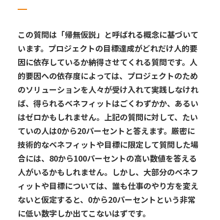
この質問は
「帰無仮説」と呼ばれる概念に基づい
て
います。プロジェクトの目標達成がどれだけ人的要
因に依存しているか
納得させてく
れる質問です。人
的要因への依存度によっては、プロジェクト
のため
の
ソリューションを人々が受
け
入れて
実践
しなけれ
ば、
得られるベネフィットはごくわずかか、あるい
はゼロかもしれません。上記の質問に対
して、
たい
てい
の人は
0
から
20
パーセント
と答えます
。
厳密に
技術的なベネフィットや目標に限定
して質問した場
合
には
、
80
から
100
パーセント
の
高い数値
を答える
人がいるかもしれません。しかし、大部分のベネフ
ィットや目標については、
誰も仕事のやり方を変
え
ないと仮定
すると
、
0
から
20
パーセントという
非常
に
低い
数字しか出てこないはずです
。