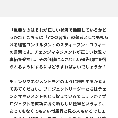
「
重要なのは
それが正しい状況で機能しているかど
うかだ
」
こちらは
『
7
つの習慣』の著者としても知ら
れる経営コンサルタントの
スティーブン・コヴィー
の言葉です
。
チェン
ジマネジメント
が正しい状況で
真価を発揮し、その価値に
ふさわしい
優先
順位
を
得
られる
よう
にするにはどうすればよいでしょうか
？
チェンジマネジメントを
どのように
説明するか考え
てみてください。プロジェクトリーダー
たち
はチェ
ンジマネジメントをどう
捉え
てい
る
でしょうか
？
プ
ロジェクト
を成功に
導く
頼もしい
援軍というより、
あってもなくてもいい付属品
と
見る人もいるでしょ