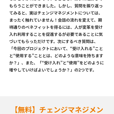
もらうことができました。しかし
、
質問を振り返っ
てみると
、
実は
チェンジマネジメントについて
は、
まったく触れていません！
会話の流れを変えて、
期
待通りのベネフィットを得るには
、
人が変革を受け
入れ利用
することを促進する
が必要であることに気
づいてもらっただけです。
次にするべき質問は
、
「
今回の
プロジェクトにおいて
、“受け入れる”
こと
と
“使用する”
ことと
は
、
ど
のような
意味を持ちます
か？」
、また
、
「
“
受け入れ
”
と
“
使用
”
をどのように
増やしていけばよいでしょうか？」の
2
つです。
【無料】チェンジマネジメン