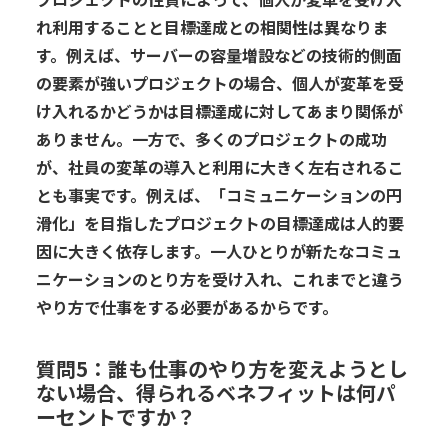
れ
利用
すること
と
目標達成
と
の
相関性
は異なり
ま
す
。
例えば
、サーバーの容量増設など
の
技術的側面
の要素が強い
プロジェクト
の場合、
個人が変革を受
け入れるかどうかは目標達成に対してあまり関係が
ありません
。
一方で、多くのプロジェクトの成功
が、社員の
変革の導入と利用
に大きく左右されるこ
とも事実です。例えば、「コミュニケーションの円
滑化」
を目指したプロジェクトの目標達成
は人的要
因に大きく依存します。
一人ひとりが
新たなコミュ
ニケーション
のとり方
を受け入れ
、
これまでと違う
やり方で仕事をする
必要があるからです。
質問
5
：誰も仕事のやり方を変えようとし
ない場合、得られるベネフィットは何パ
ーセントですか？