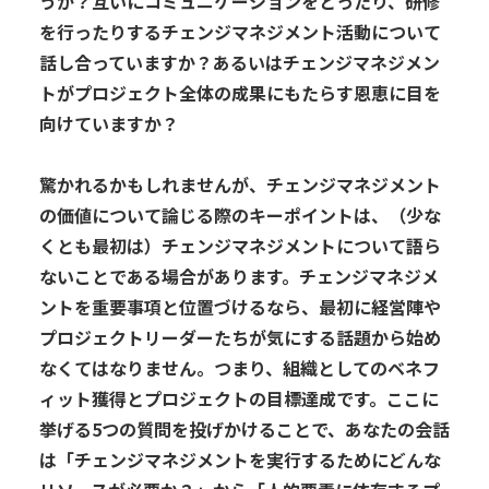
うか
？
互いにコミュニケーションをとったり、研修
を行ったり
する
チェンジマネジメント活動について
話し合
っていますか？
あるいはチェンジマネジメン
トがプロジェクト全体の成果に
もたらす
恩恵に目を
向けていますか
？
驚かれるかもしれませんが、
チェンジマネジメント
の価値について論じる際のキーポイント
は、（少な
くとも最初は）
チェンジマネジメントについて語ら
ない
ことである
場合が
あります。
チェンジマネジメ
ントを重要
事項と位置づけ
るなら
、
最初に
経営陣
や
プロジェクトリーダー
たち
が気にする話題から始め
なくてはなりません。つまり
、
組織として
の
ベネフ
ィット
獲得と
プロジェクトの
目標達成
です。
ここに
挙げる
5
つの質問
を投げかけることで
、
あなたの
会話
は
「チェンジマネジメント
を実行するために
どんな