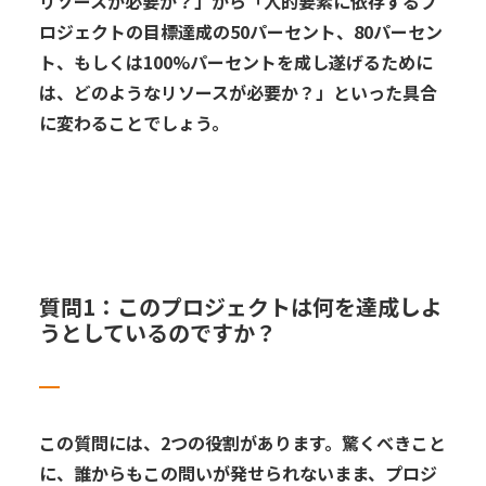
リソースが必要
か？」から
「
人的要素に依存する
プ
ロジェクトの目標達成
の
50
パーセント、
8
0
パーセン
ト、もしくは
1
00%
パーセントを成し遂げるために
は、どのようなリソースが必要か？」といった具合
に
変わる
こと
でしょう。
質問
1
：このプロジェクトは何を達成しよ
うとしているのですか？
この質問には、
2
つの役割があります
。
驚くべきこと
に、誰からも
この問いが
発せられ
ないまま、
プロジ