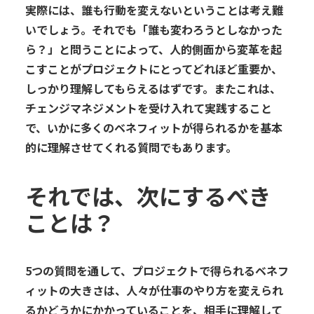
実際には、誰も
行動を
変えないということは
考え難
い
でしょう。それでも「誰も
変わろうとしなかった
ら
？」と
問うことによって、人的
側面から変革を起
こすこと
がプロジェクトにとってどれほど重要か
、
しっかり
理解
してもらえる
は
ずです。
またこれは、
チェンジマネジメントを受け入れて
実践
すること
で、いかに多くのベネフィットが得られるかを基本
的に理解させてくれる質問でもあります。
それ
では、
次にするべ
き
ことは？
5
つの質問を通して、
プロジェクト
で得られる
ベネフ
ィットの大きさは、
人々が仕事のやり方を変えられ
るかどうかにかかっている
ことを、相手に理解して