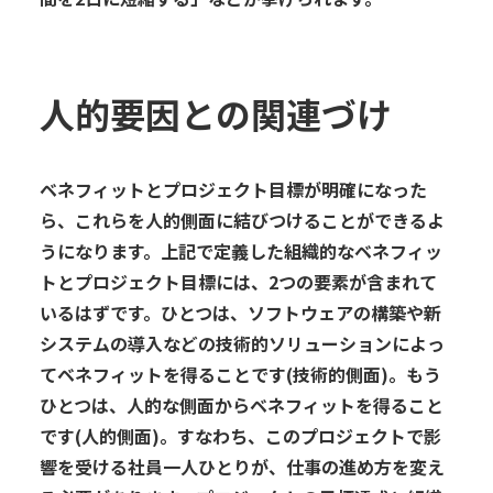
人的要因
との
関連づけ
ベネフィット
と
プロジェクト
目標
が
明確
になった
ら
、
これらを
人的
側面
に結びつけ
ることができ
るよ
うになり
ます。
上記で定義した組織的なベネフィッ
トとプロジェクト目標には、
2
つの要素が含まれて
いるはずです。
ひとつは
、ソフトウェアの構築や新
システムの導入など
の
技術的ソリューション
によっ
てベネフィットを得ること
です
(
技術的側面
)
。もう
ひとつは、
人的な
側面からベネフィット
を得る
こと
です
(
人的側面
)
。
すなわち、
このプロジェクトで影
響を受ける社員
一人ひとり
が、
仕事の進め方を変え