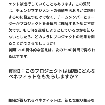
ェクト
は進行して
いくこともあります
。
この質問
は、
チェンジマネジメントの
価値
をおおまかに説明
する
のに役立つだけでなく、チームメンバーとリー
ダーがプロジェクトを
全体的に
理解するために不可
欠
で
す。
もし
何を達成しようとしているのかを知ら
ないとしたら、どのようにプロジェクトの効果を測
ることができるでしょうか
?
質問
1
への
具体的な
答え
は
、次の
2
つの質問
で得られ
るはずです
。
質問
2
：このプロジェクトは組織にどんな
ベネフィット
をもたらしますか？
組織が得られる
ベネフィット
は、
新たな取り組みを